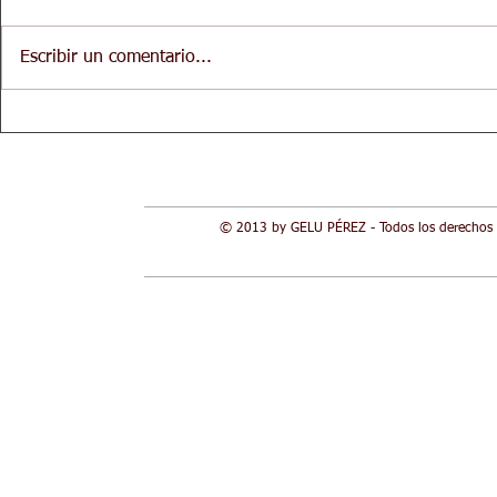
Escribir un comentario...
'Murcia, tierra de flores'. Una
I Festival p
veintena de pintores crearán
celebrar el D
una obra relacionada con las
de la Mujer
flores y el escudo de Murcia.
Santo Domingo – Glorieta y
© 2013 by GELU PÉREZ - Todos los derechos 
San Bartolomé - Calle
Correos.